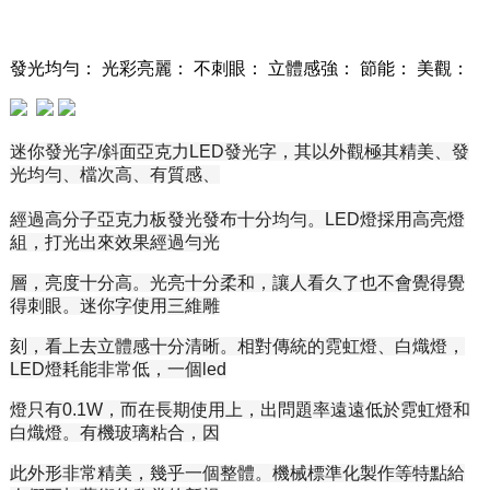
發光均勻： 光彩亮麗： 不刺眼： 立體感強： 節能： 美觀：
迷你發光字/斜面亞克力LED發光字，其以外觀極其精美、發
光均勻、檔次高、
有質感、
經過高分子亞克力板發光發布十分均勻。
LED燈採用高亮燈
組，打光出來效果經過勻光
層，亮度十分高。
光亮十分柔和，讓人看久了也不會覺得覺
得刺眼。
迷你字使用三維雕
刻，看上去立體感十分清晰。
相對傳統的霓虹燈、白熾燈，
LED燈耗能非常低，一個led
燈只有0.1W，而在長期使用上，出問題率遠遠低於霓虹燈和
白熾燈。
有機玻璃粘合，因
此外形非常精美，幾乎一個整體。機械標準化製作等
特點給