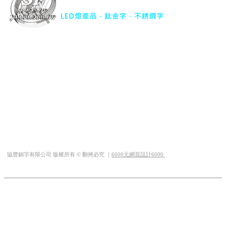
協豐銅字有限公司｜
LED燈產品．鈦金字．不銹鋼字
TEL : 04-22977734
FAX : 04-22977741
行動電話 : 0932-563344
地址 : 台中市西屯區華美西街二段493巷23號
Mail :
sfsports.tw@yahoo.com.tw
QQ : 1019323889
LINE ID : @sf66
協豐銅字有限公司 版權所有 © 翻拷必究 ｜
6000元網頁設計6000