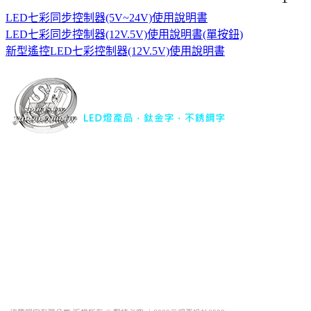
LED七彩同步控制器(5V~24V)使用說明書
LED七彩同步控制器(12V.5V)使用說明書(單按鈕)
新型遙控LED七彩控制器(12V.5V)使用說明書
協豐銅字有限公司｜
LED燈產品．鈦金字．不銹鋼字
TEL : 04-22977734
FAX : 04-22977741
行動電話 : 0932-563344
地址 : 台中市西屯區華美西街二段493巷23號
Mail :
sfsports.tw@yahoo.com.tw
QQ : 1019323889
LINE ID : @sf66