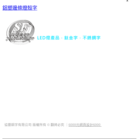
鋁塑邊條燈殼字
協豐銅字有限公司｜
LED燈產品．鈦金字．不銹鋼字
TEL : 04-22977734
FAX : 04-22977741
行動電話 : 0932-563344
地址 : 台中市西屯區華美西街二段493巷23號
Mail :
sfsports.tw@yahoo.com.tw
QQ : 1019323889
LINE ID : @sf66
協豐銅字有限公司 版權所有 © 翻拷必究 ｜
6000元網頁設計6000