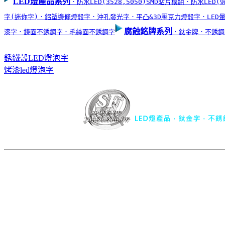
LED燈產品系列
．防水LED(3528,5050)SMD貼片模組
．防水LED(9
字(迷你字)
．鋁塑邊條燈殼字
．沖孔發光字
．平凸&3D壓克力燈殼字
．LED
腐蝕銘牌系列
漆字
．鏡面不銹鋼字
．毛絲面不銹鋼字
．鈦金牌
．不銹鋼
銹鐵殼LED燈泡字
烤漆led燈泡字