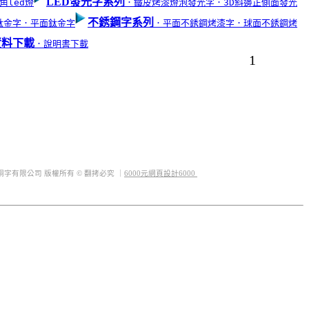
LED發光字系列
角led燈
．鐵皮烤漆燈泡發光字
．3D斜邊正側面發光
不銹鋼字系列
鈦金字
．平面鈦金字
．平面不銹鋼烤漆字
．球面不銹鋼烤
資料下載
．說明書下載
1
 :
sfsports.tw@yahoo.com.tw
 1019323889
 ID : @sf66
銅字有限公司 版權所有 © 翻拷必究 ｜
6000元網頁設計6000