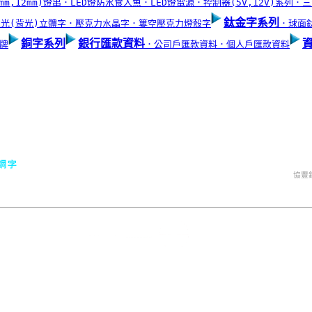
mm,12mm)燈串
．LED燈防水食人魚
．LED燈電源
．控制器(5V,12V)系列
．三
鈦金字系列
暈光(背光)立體字
．壓克力水晶字
．簍空壓克力燈殼字
．球面
銅字系列
銀行匯款資料
牌
．公司戶匯款資料
．個人戶匯款資料
協豐銅字有限公司｜
LED燈產品．鈦金字．不銹鋼字
Mail
QQ :
TEL : 04-22977734
LINE
FAX : 04-22977741
行動電話 : 0932-563344
協豐
地址 : 台中市西屯區華美西街二段493巷23號