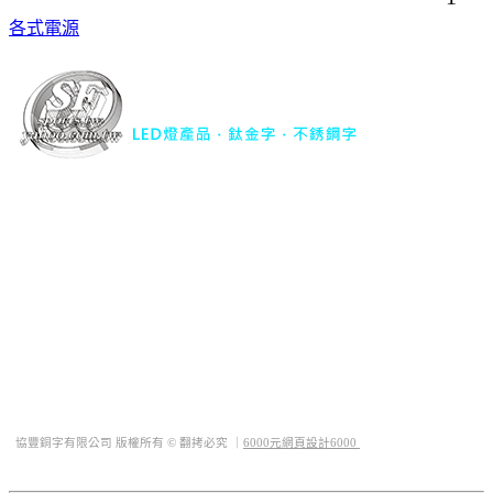
各式電源
協豐銅字有限公司｜
LED燈產品．鈦金字．不銹鋼字
TEL : 04-22977734
FAX : 04-22977741
行動電話 : 0932-563344
地址 : 台中市西屯區華美西街二段493巷23號
Mail :
sfsports.tw@yahoo.com.tw
QQ : 1019323889
LINE ID : @sf66
協豐銅字有限公司 版權所有 © 翻拷必究 ｜
6000元網頁設計6000