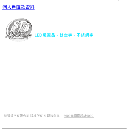
個人戶匯款資料
協豐銅字有限公司｜
LED燈產品．鈦金字．不銹鋼字
TEL : 04-22977734
FAX : 04-22977741
行動電話 : 0932-563344
地址 : 台中市西屯區華美西街二段493巷23號
Mail :
sfsports.tw@yahoo.com.tw
QQ : 1019323889
LINE ID : @sf66
協豐銅字有限公司 版權所有 © 翻拷必究 ｜
6000元網頁設計6000