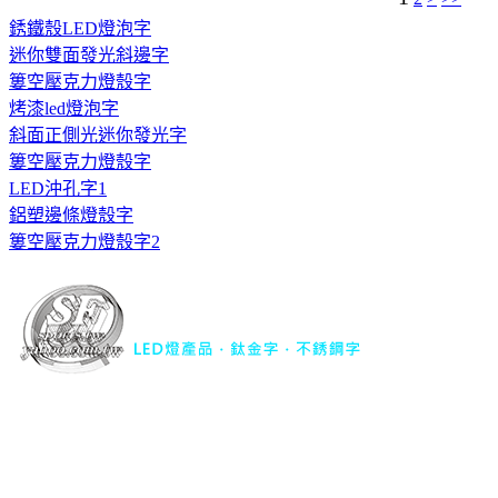
銹鐵殼LED燈泡字
迷你雙面發光斜邊字
簍空壓克力燈殼字
烤漆led燈泡字
斜面正側光迷你發光字
簍空壓克力燈殼字
LED沖孔字1
鋁塑邊條燈殼字
簍空壓克力燈殼字2
協豐銅字有限公司｜
LED燈產品．鈦金字．不銹鋼字
TEL : 04-22977734
FAX : 04-22977741