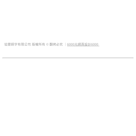
行動電話 : 0932-563344
地址 : 台中市西屯區華美西街二段493巷23號
Mail :
sfsports.tw@yahoo.com.tw
QQ : 1019323889
LINE ID : @sf66
協豐銅字有限公司 版權所有 © 翻拷必究 ｜
6000元網頁設計6000